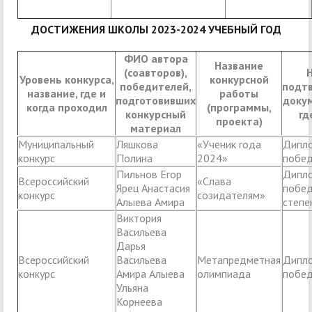
ДОСТИЖЕНИЯ ШКОЛЫ 2023-2024 УЧЕБНЫЙ ГОД
ФИО автора
Название
(соавторов),
Уровень конкурса,
конкурсной
победителей,
подт
название, где и
работы
подготовивших
докум
когда проходил
(программы,
конкурсный
гд
проекта)
материал
Муниципальный
Ляшкова
«Ученик года
Дипл
конкурс
Полина
2024»
побед
Пильнов Егор
Дипл
Всероссийский
«Слава
Ярец Анастасия
побед
конкурс
созидателям»
Алыева Амира
степе
Виктория
Васильева
Дарья
Всероссийский
Васильева
Метапредметная
Дипл
конкурс
Амира Алыева
олимпиада
побед
Ульяна
Корнеева