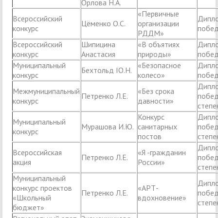
Орлова Н.А.
«Первичные
Всероссийский
Дипл
Цёменко О.С.
организации
конкурс
побед
РДДМ»
Всероссийский
Шипицина
«В объятиях
Дипл
конкурс
Анастасия
природы»
побед
Муниципальный
«Безопасное
Дипл
Бехтольд IO.Н.
конкурс
колесо»
побед
Дипл
Межмуниципальный
«Без срока
Петренко Л.Е.
побед
конкурс
давности»
степе
Конкурс
Дипл
Муниципальный
Мурашова И.Ю.
санитарных
побед
конкурс
постов
степе
Дипл
Всероссийская
«Я -гражданин
Петренко Л.Е.
побед
акция
России»
степе
Муниципальный
Дипл
конкурс проектов
«АРТ-
Петренко Л.Е.
побед
«Школьный
вдохновение»
степе
бюджет»