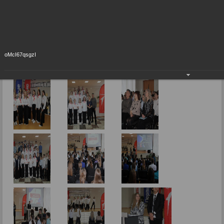
Первых»
26.12.2023
oMcI67qsgzI