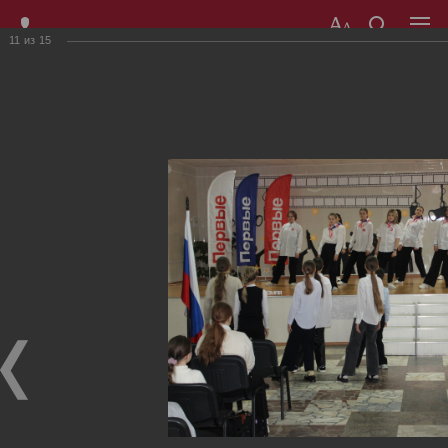
11
из
15
МБОУ УСОШ №4
171842, Тверская область, г. Удомля, переулок
Автодорожный, д. 1а
Приемная
+ 7(48255) 53153
Все контакты
Главная страница
›
Школьная жизнь
›
Фотогалерея
›
Открытие первичного отделения РДДМ «Движение Первых»
Фотогалерея
Открытие первичного отделения РДДМ «Движение