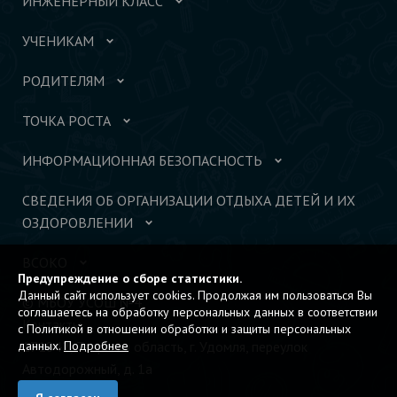
ИНЖЕНЕРНЫЙ КЛАСС
УЧЕНИКАМ
РОДИТЕЛЯМ
ТОЧКА РОСТА
ИНФОРМАЦИОННАЯ БЕЗОПАСНОСТЬ
СВЕДЕНИЯ ОБ ОРГАНИЗАЦИИ ОТДЫХА ДЕТЕЙ И ИХ
ОЗДОРОВЛЕНИИ
ВСОКО
Предупреждение о сборе статистики.
Данный сайт использует cookies. Продолжая им пользоваться Вы
© МБОУ УСОШ №4
соглашаетесь на обработку персональных данных в соответствии
Контакты
с Политикой в отношении обработки и защиты персональных
данных.
Подробнее
171842, Тверская область, г. Удомля, переулок
Автодорожный, д. 1а